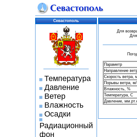
Севастополь
Для возвр
Для
Пого
Параметр
Направление вет
Температура
Скорость ветра, 
Порывы ветра, м/
Давление
Влажность, %
Ветер
Температура, С
Давление, мм.рт.
Влажность
Осадки
Радиационный
фон