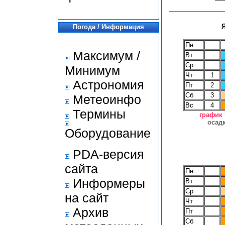
Погода / Информация
Пн
Максимум /
Вт
Ср
Минимум
Чт
1
Астрономия
Пт
2
Сб
3
Метеоинфо
Вс
4
Термины
график
осад
Оборудование
PDA-версия
сайта
Пн
Информеры
Вт
Ср
на сайт
Чт
Архив
Пт
Сб