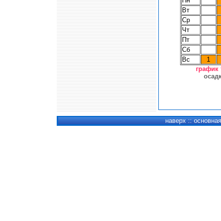
Пн
Вт
Ср
Чт
Пт
Сб
Вс
1
график
осад
наверх
::
основна