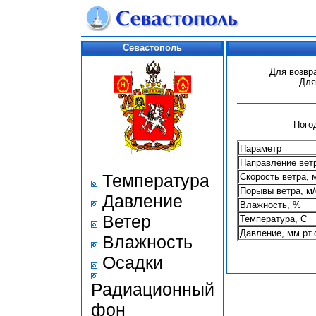
Севастополь
Для возвр
Для
Пого
Параметр
Направление вет
Температура
Скорость ветра, 
Порывы ветра, м/
Давление
Влажность, %
Ветер
Температура, С
Давление, мм.рт.
Влажность
Осадки
Радиационный
фон