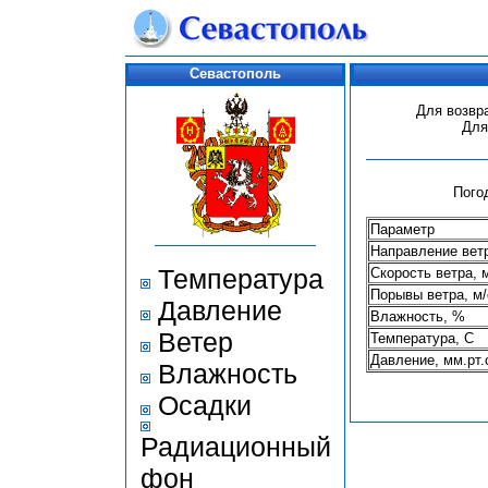
Севастополь
Для возвр
Для
Пого
Параметр
Направление вет
Температура
Скорость ветра, 
Порывы ветра, м/
Давление
Влажность, %
Ветер
Температура, С
Давление, мм.рт.
Влажность
Осадки
Радиационный
фон