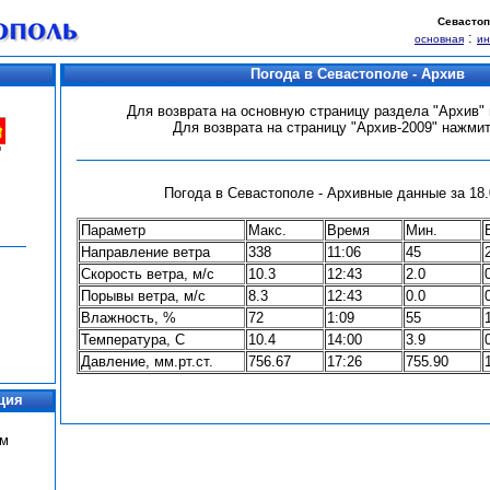
Севастоп
:
основная
и
Погода в Севастополе - Архив
Для возврата на основную страницу раздела "Архив
Для возврата на страницу "Архив-2009" нажми
Погода в Севастополе - Архивные данные за 18.0
Параметр
Макс.
Время
Мин.
Направление ветра
338
11:06
45
Скорость ветра, м/с
10.3
12:43
2.0
Порывы ветра, м/с
8.3
12:43
0.0
Влажность, %
72
1:09
55
Температура, С
10.4
14:00
3.9
Давление, мм.рт.ст.
756.67
17:26
755.90
ция
ум