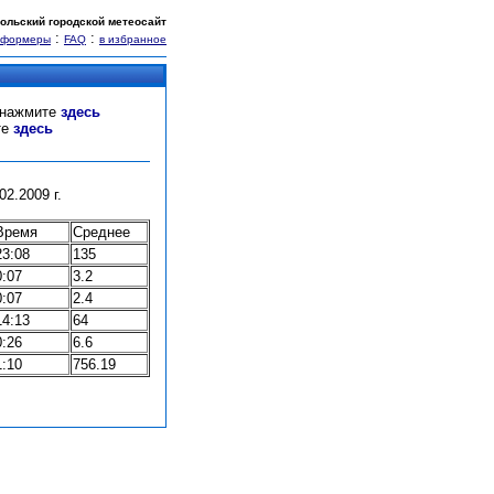
ольский городской метеосайт
:
:
нформеры
FAQ
в избранное
" нажмите
здесь
те
здесь
2.2009 г.
Время
Среднее
23:08
135
0:07
3.2
0:07
2.4
14:13
64
0:26
6.6
1:10
756.19