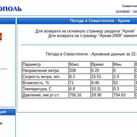
Севастоп
:
основная
и
Погода в Севастополе - Архив
Для возврата на основную страницу раздела "Архив
Для возврата на страницу "Архив-2009" нажми
Погода в Севастополе - Архивные данные за 22.0
Параметр
Макс.
Время
Мин.
Направление ветра
338
0:20
0
Скорость ветра, м/с
8.2
15:51
2.0
Влажность, %
71
4:46
53
Температура, С
4.8
10:11
0.3
Давление, мм.рт.ст.
756.16
18:36
754.63
ция
ум