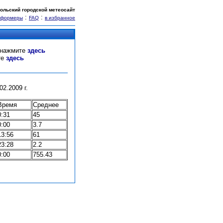
ольский городской метеосайт
:
:
нформеры
FAQ
в избранное
" нажмите
здесь
те
здесь
2.2009 г.
Время
Среднее
0:31
45
0:00
3.7
13:56
61
23:28
2.2
0:00
755.43