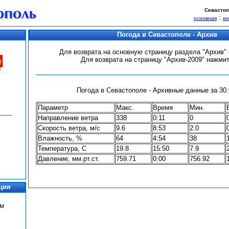
Севастоп
:
основная
и
Погода в Севастополе - Архив
Для возврата на основную страницу раздела "Архив
Для возврата на страницу "Архив-2009" нажми
Погода в Севастополе - Архивные данные за 30.0
Параметр
Макс.
Время
Мин.
Направление ветра
338
0:11
0
Скорость ветра, м/с
9.6
8:53
2.0
Влажность, %
64
4:54
38
Температура, С
19.8
15:50
7.9
Давление, мм.рт.ст.
759.71
0:00
756.92
ция
ум