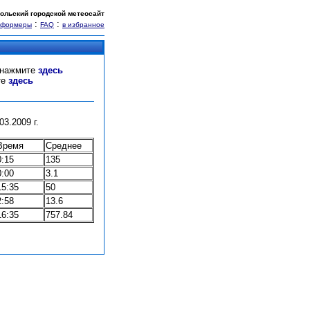
ольский городской метеосайт
:
:
нформеры
FAQ
в избранное
" нажмите
здесь
те
здесь
3.2009 г.
Время
Среднее
0:15
135
0:00
3.1
15:35
50
2:58
13.6
16:35
757.84