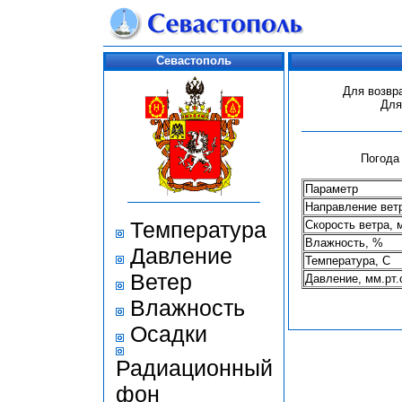
Севастополь
Для возвр
Для
Погода 
Параметр
Направление вет
Температура
Скорость ветра, 
Влажность, %
Давление
Температура, С
Ветер
Давление, мм.рт.
Влажность
Осадки
Радиационный
фон