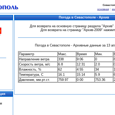
Севастоп
:
основная
и
Погода в Севастополе - Архив
Для возврата на основную страницу раздела "Архив
Для возврата на страницу "Архив-2009" нажми
Погода в Севастополе - Архивные данные за 13 апр
Параметр
Макс.
Время
Мин.
Направление ветра
338
9:06
0
Скорость ветра, м/с
6.8
12:31
2.0
Влажность, %
62
4:55
34
Температура, С
16.1
15:14
5.9
Давление, мм.рт.ст.
759.97
0:00
753.36
ция
ум