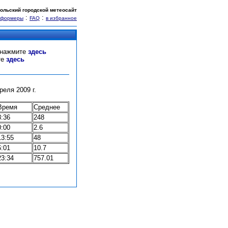
ольский городской метеосайт
:
:
нформеры
FAQ
в избранное
" нажмите
здесь
те
здесь
еля 2009 г.
Время
Среднее
8:36
248
0:00
2.6
13:55
48
6:01
10.7
23:34
757.01