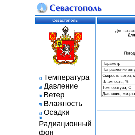
Севастополь
Для возвр
Для
Погод
Параметр
Направление вет
Температура
Скорость ветра, 
Влажность, %
Давление
Температура, С
Ветер
Давление, мм.рт.
Влажность
Осадки
Радиационный
фон