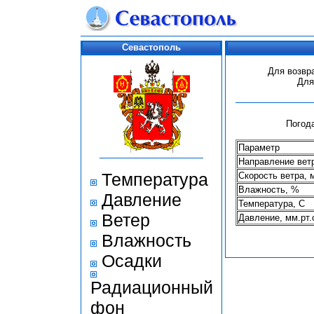
Севастополь
Для возвр
Для
Погода
Параметр
Направление вет
Температура
Скорость ветра, 
Влажность, %
Давление
Температура, С
Ветер
Давление, мм.рт.
Влажность
Осадки
Радиационный
фон