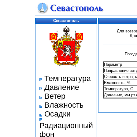
Севастополь
Для возвр
Для
Погода
Параметр
Направление вет
Температура
Скорость ветра, 
Влажность, %
Давление
Температура, С
Ветер
Давление, мм.рт.
Влажность
Осадки
Радиационный
фон