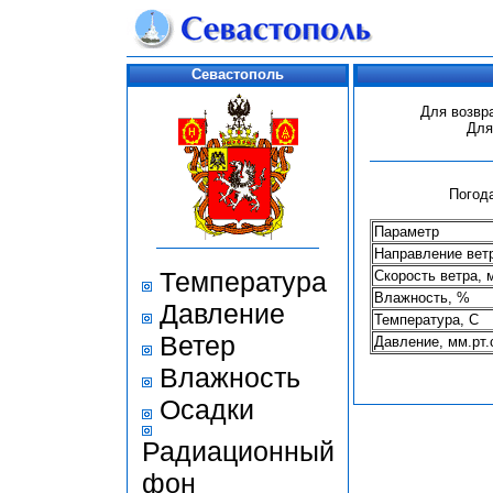
Севастополь
Для возвр
Для
Погода
Параметр
Направление вет
Температура
Скорость ветра, 
Влажность, %
Давление
Температура, С
Ветер
Давление, мм.рт.
Влажность
Осадки
Радиационный
фон