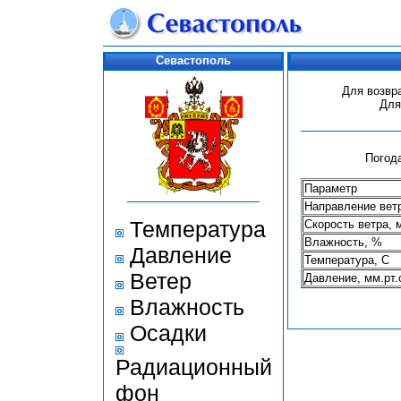
Севастополь
Для возвр
Для
Погода
Параметр
Направление вет
Температура
Скорость ветра, 
Влажность, %
Давление
Температура, С
Ветер
Давление, мм.рт.
Влажность
Осадки
Радиационный
фон