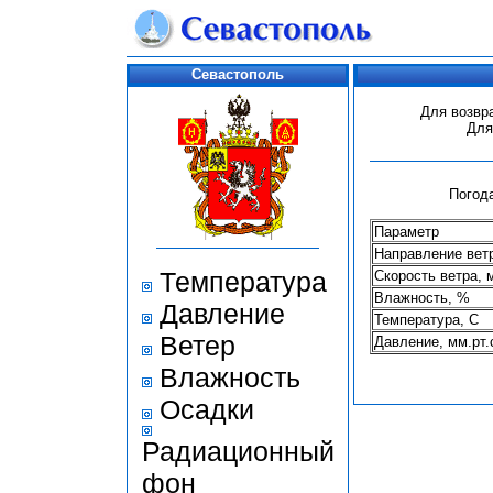
Севастополь
Для возвр
Для
Погода
Параметр
Направление вет
Температура
Скорость ветра, 
Влажность, %
Давление
Температура, С
Ветер
Давление, мм.рт.
Влажность
Осадки
Радиационный
фон