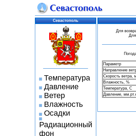
Севастополь
Для возвр
Для
Погода
Параметр
Направление вет
Температура
Скорость ветра, 
Влажность, %
Давление
Температура, С
Ветер
Давление, мм.рт.
Влажность
Осадки
Радиационный
фон