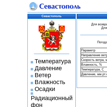
Севастополь
Для возвр
Для
Погода
Параметр
Направление вет
Температура
Скорость ветра, 
Влажность, %
Давление
Температура, С
Ветер
Давление, мм.рт.
Влажность
Осадки
Радиационный
фон