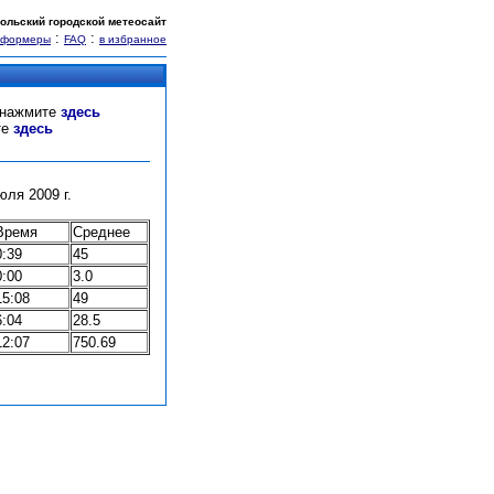
ольский городской метеосайт
:
:
нформеры
FAQ
в избранное
" нажмите
здесь
те
здесь
ля 2009 г.
Время
Среднее
0:39
45
0:00
3.0
15:08
49
6:04
28.5
12:07
750.69