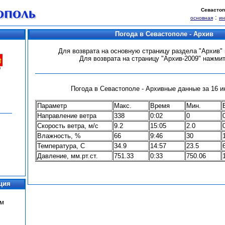
Севастоп
:
основная
и
Погода в Севастополе - Архив
Для возврата на основную страницу раздела "Архив
Для возврата на страницу "Архив-2009" нажми
Погода в Севастополе - Архивные данные за 16 ию
Параметр
Макс.
Время
Мин.
Направление ветра
338
0:02
0
Скорость ветра, м/с
9.2
15:05
2.0
Влажность, %
66
9:46
30
Температура, С
34.9
14:57
23.5
Давление, мм.рт.ст.
751.33
0:33
750.06
ция
ум