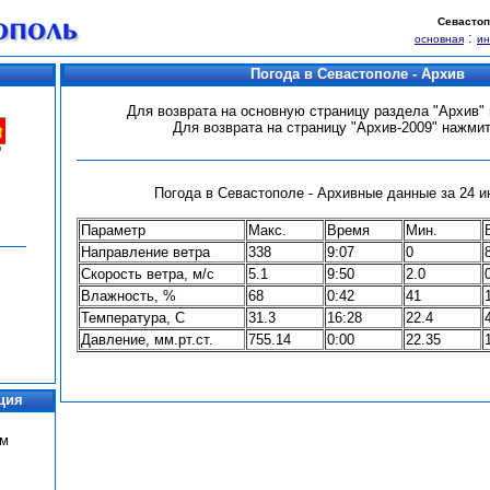
Севастоп
:
основная
и
Погода в Севастополе - Архив
Для возврата на основную страницу раздела "Архив
Для возврата на страницу "Архив-2009" нажми
Погода в Севастополе - Архивные данные за 24 ию
Параметр
Макс.
Время
Мин.
Направление ветра
338
9:07
0
Скорость ветра, м/с
5.1
9:50
2.0
Влажность, %
68
0:42
41
Температура, С
31.3
16:28
22.4
Давление, мм.рт.ст.
755.14
0:00
22.35
ция
ум