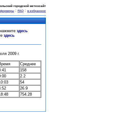
ольский городской метеосайт
:
:
нформеры
FAQ
в избранное
" нажмите
здесь
те
здесь
ля 2009 г.
Время
Среднее
8:41
158
0:00
2.2
10:03
54
4:52
26.9
18:48
754.28