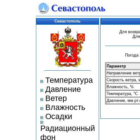
Севастополь
Для возвр
Для
Погода 
Параметр
Направление ветр
Температура
Скорость ветра, 
Влажность, %
Давление
Температура, °С
Ветер
Давление, мм.рт.
Влажность
Осадки
Радиационный
фон