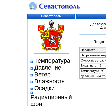
Севастополь
Для возвр
Для
Погода в
Параметр
Направление ветр
Температура
Скорость ветра, 
Влажность, %
Давление
Температура, °С
Ветер
Давление, мм.рт.
Влажность
Осадки
Радиационный
фон