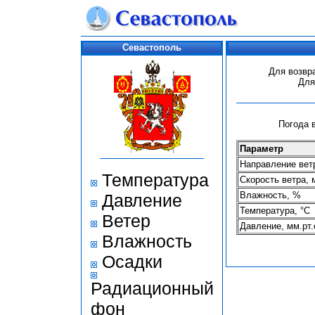
Севастополь
Для возвр
Для
Погода в
Параметр
Направление ветр
Температура
Скорость ветра, 
Влажность, %
Давление
Температура, °С
Ветер
Давление, мм.рт.
Влажность
Осадки
Радиационный
фон