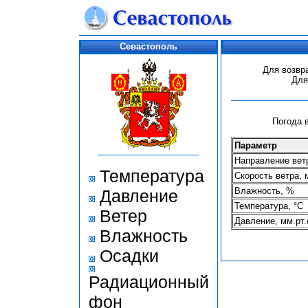
Севастополь
Для возвр
Для
Погода в
Параметр
Направление ветр
Температура
Скорость ветра, 
Влажность, %
Давление
Температура, °С
Ветер
Давление, мм.рт.
Влажность
Осадки
Радиационный
фон