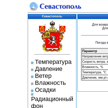
Севастополь
Для возвр
Для
Погода в
Параметр
Направление ветр
Температура
Скорость ветра, 
Влажность, %
Давление
Температура, °С
Ветер
Давление, мм.рт.
Влажность
Осадки
Радиационный
фон